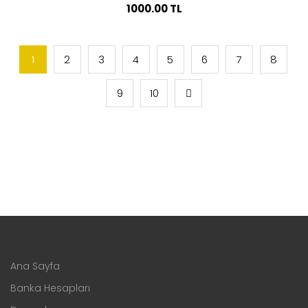
1000.00 TL
1
2
3
4
5
6
7
8
9
10
Ana Sayfa
Banka Hesapları