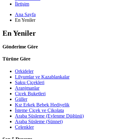
İletişim
Ana Sayfa
En Yeniler
En Yeniler
Gönderime Göre
Türüne Göre
Orkideler
Lilyumlar ve Kazablankalar
Saksı Çiçekleri
Aranjmanlar
Çiçek Buketleri
Güller
Kız Erkek Bebek Hediyelik
İsteme Çiçek ve Çikolata
Araba Süsleme (Evlenme Düğünü)
Araba Süsleme (Sünnet)
Çelenkler