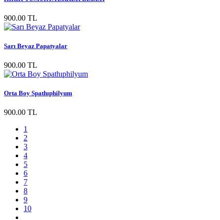
900.00 TL
Sarı Beyaz Papatyalar
900.00 TL
Orta Boy Spathıphilyum
900.00 TL
1
2
3
4
5
6
7
8
9
10