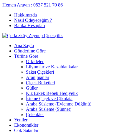
Hemen Arayın : 0537 521 70 86
Hakkımızda
Nasıl Ödeyeceğim ?
Banka Hesapları
Ana Sayfa
Gönderime Göre
Türüne Göre
Orkideler
Lilyumlar ve Kazablankalar
Saksı Çiçekleri
Aranjmanlar
Çiçek Buketleri
Güller
Kız Erkek Bebek Hediyelik
İsteme Çiçek ve Çikolata
Araba Süsleme (Evlenme Düğünü)
Araba Süsleme (Sünnet)
Çelenkler
Yeniler
Ekonomikler
Çok Satanlar