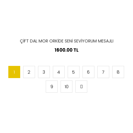
ÇIFT DAL MOR ORKIDE SENI SEVIYORUM MESAJLI
1600.00 TL
1
2
3
4
5
6
7
8
9
10