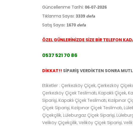
Güncellenme Tarihi:
06-07-2026
Tıklanma Sayısı:
3339
defa
Satış Sayısı:
1670
defa
ÖZEL GÜNLERİNİZDE SİZE BİR TELEFON KADA
0537 521 70 86
DİKKAT!!
SİPARİŞ VERDİKTEN SONRA MUTLAK
Etiketler : Çerkezköy Çiçek, Çerkezköy Çiçekç
Çerkezköy Çiçek Teslimatı, Kapaklı Çiçek, Kap
Siparişi, Kapaklı Çiçek Teslimatı, Kızılpınar Çiç
Çiçek Siparişi, Kızılpınar Çiçek Teslimatı, L
Çiçekçilik, Lüleburgaz Çiçek Siparişi, Lülebur
Veliköy Çiçekçilik, Veliköy Çiçek Siparişi, Vel