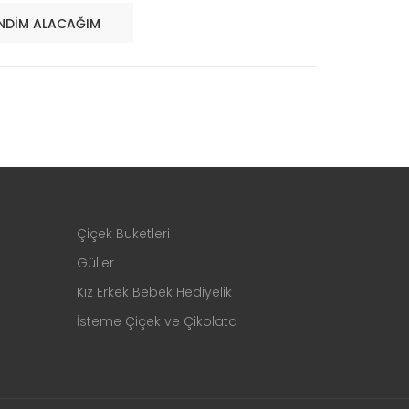
NDIM ALACAĞIM
Çiçek Buketleri
Güller
Kız Erkek Bebek Hediyelik
İsteme Çiçek ve Çikolata