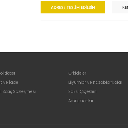
ADRESE TESLIM EDILSIN
KE
Politikası
Orkideler
t ve İade
Lilyumlar ve Kazablankalar
i Satış Sözleşmesi
Saksı Çiçekleri
Aranjmanlar