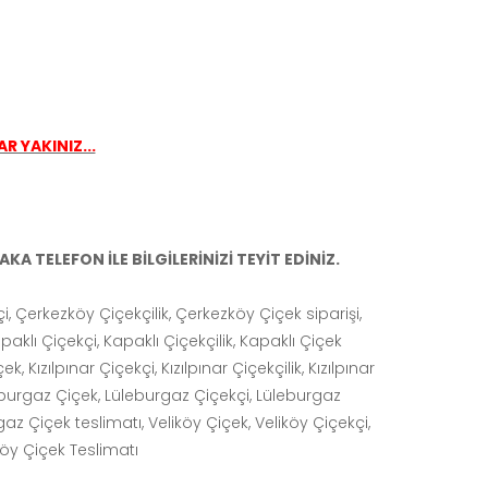
R YAKINIZ...
A TELEFON İLE BİLGİLERİNİZİ TEYİT EDİNİZ.
i, Çerkezköy Çiçekçilik, Çerkezköy Çiçek siparişi,
aklı Çiçekçi, Kapaklı Çiçekçilik, Kapaklı Çiçek
ek, Kızılpınar Çiçekçi, Kızılpınar Çiçekçilik, Kızılpınar
üleburgaz Çiçek, Lüleburgaz Çiçekçi, Lüleburgaz
gaz Çiçek teslimatı, Veliköy Çiçek, Veliköy Çiçekçi,
iköy Çiçek Teslimatı