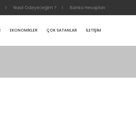
Nasıl Ödeyeceğim ?
Banka Hesapları
R
EKONOMIKLER
ÇOK SATANLAR
İLETIŞIM