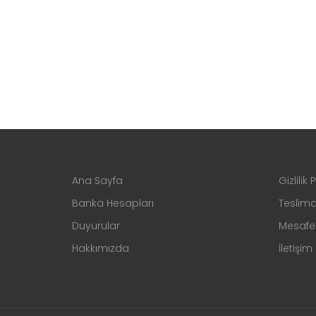
Ana Sayfa
Gizlilik 
Banka Hesapları
Teslima
Duyurular
Mesafel
Hakkımızda
İletişim