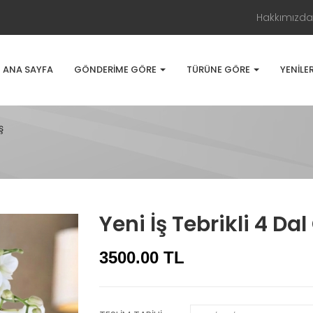
Hakkımızda
ANA SAYFA
GÖNDERIME GÖRE
TÜRÜNE GÖRE
YENILE
ş
Yeni İş Tebrikli 4 Dal
3500.00 TL