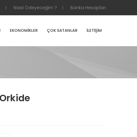
Nasıl Ödeyeceğim ?
Banka Hesapları
R
EKONOMIKLER
ÇOK SATANLAR
İLETIŞIM
 Orkide