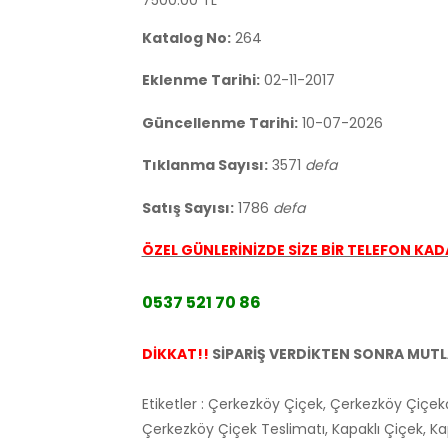
7500.00 TL
Katalog No:
264
Eklenme Tarihi:
02-11-2017
Güncellenme Tarihi:
10-07-2026
Tıklanma Sayısı:
3571
defa
Satış Sayısı:
1786
defa
ÖZEL GÜNLERİNİZDE SİZE BİR TELEFON KADA
0537 521 70 86
DİKKAT!!
SİPARİŞ VERDİKTEN SONRA MUTLAK
Etiketler : Çerkezköy Çiçek, Çerkezköy Çiçekç
Çerkezköy Çiçek Teslimatı, Kapaklı Çiçek, Kapa